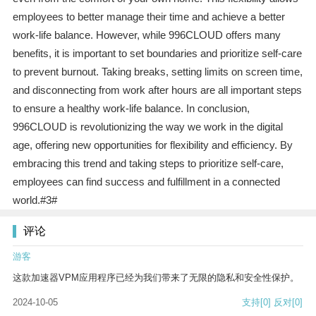
employees to better manage their time and achieve a better
work-life balance. However, while 996CLOUD offers many
benefits, it is important to set boundaries and prioritize self-care
to prevent burnout. Taking breaks, setting limits on screen time,
and disconnecting from work after hours are all important steps
to ensure a healthy work-life balance. In conclusion,
996CLOUD is revolutionizing the way we work in the digital
age, offering new opportunities for flexibility and efficiency. By
embracing this trend and taking steps to prioritize self-care,
employees can find success and fulfillment in a connected
world.#3#
评论
游客
这款加速器VPM应用程序已经为我们带来了无限的隐私和安全性保护。
2024-10-05
支持
[0]
反对
[0]