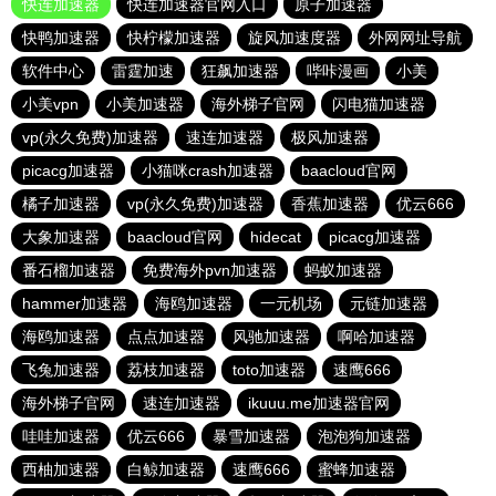
快连加速器
快连加速器官网入口
原子加速器
快鸭加速器
快柠檬加速器
旋风加速度器
外网网址导航
软件中心
雷霆加速
狂飙加速器
哔咔漫画
小美
小美vpn
小美加速器
海外梯子官网
闪电猫加速器
vp(永久免费)加速器
速连加速器
极风加速器
picacg加速器
小猫咪crash加速器
baacloud官网
橘子加速器
vp(永久免费)加速器
香蕉加速器
优云666
大象加速器
baacloud官网
hidecat
picacg加速器
番石榴加速器
免费海外pvn加速器
蚂蚁加速器
hammer加速器
海鸥加速器
一元机场
元链加速器
海鸥加速器
点点加速器
风驰加速器
啊哈加速器
飞兔加速器
荔枝加速器
toto加速器
速鹰666
海外梯子官网
速连加速器
ikuuu.me加速器官网
哇哇加速器
优云666
暴雪加速器
泡泡狗加速器
西柚加速器
白鲸加速器
速鹰666
蜜蜂加速器