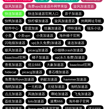
旋风加速器
免费vps加速器外网苹果版
旋风加速度器
快连加速器
快连加速器官网入口
原子加速器
快鸭加速器
快柠檬加速器
旋风加速度器
外网网址导航
软件中心
雷霆加速
狂飙加速器
哔咔漫画
瑞乐小说
小美
小美vpn
小美加速器
海外梯子官网
闪电猫加速器
vp(永久免费)加速器
速连加速器
极风加速器
picacg加速器
小猫咪crash加速器
baacloud官网
橘子加速器
vp(永久免费)加速器
香蕉加速器
优云666
大象加速器
baacloud官网
hidecat
picacg加速器
番石榴加速器
免费海外pvn加速器
蚂蚁加速器
hammer加速器
海鸥加速器
一元机场
元链加速器
海鸥加速器
点点加速器
风驰加速器
啊哈加速器
飞兔加速器
荔枝加速器
toto加速器
速鹰666
海外梯子官网
速连加速器
ikuuu.me加速器官网
哇哇加速器
优云666