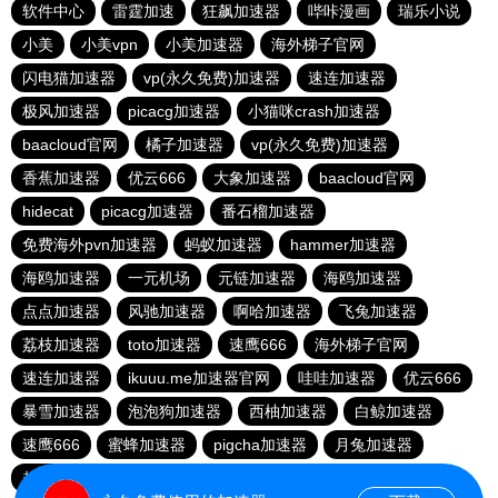
软件中心
雷霆加速
狂飙加速器
哔咔漫画
瑞乐小说
小美
小美vpn
小美加速器
海外梯子官网
闪电猫加速器
vp(永久免费)加速器
速连加速器
极风加速器
picacg加速器
小猫咪crash加速器
baacloud官网
橘子加速器
vp(永久免费)加速器
香蕉加速器
优云666
大象加速器
baacloud官网
hidecat
picacg加速器
番石榴加速器
免费海外pvn加速器
蚂蚁加速器
hammer加速器
海鸥加速器
一元机场
元链加速器
海鸥加速器
点点加速器
风驰加速器
啊哈加速器
飞兔加速器
荔枝加速器
toto加速器
速鹰666
海外梯子官网
速连加速器
ikuuu.me加速器官网
哇哇加速器
优云666
暴雪加速器
泡泡狗加速器
西柚加速器
白鲸加速器
速鹰666
蜜蜂加速器
pigcha加速器
月兔加速器
起飞加速器
红海pro官网
原子加速器
蚂蚁加速器