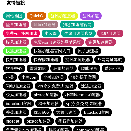
友情链接
网站地图
QuickQ
旋风加速度器
旋风加速
坚果加速器
tiktok加速器
狗急加速器官网
免费vqn外网加速
小蓝鸟
优途加速器官网
风驰加速器
旋风加速器
免费vps加速器外网苹果版
旋风加速度器
快连加速器
快连加速器官网入口
原子加速器
快鸭加速器
快柠檬加速器
旋风加速度器
外网网址导航
软件中心
雷霆加速
狂飙加速器
哔咔漫画
瑞乐小说
小美
小美vpn
小美加速器
海外梯子官网
闪电猫加速器
vp(永久免费)加速器
速连加速器
极风加速器
picacg加速器
小猫咪crash加速器
baacloud官网
橘子加速器
vp(永久免费)加速器
香蕉加速器
优云666
大象加速器
baacloud官网
hidecat
picacg加速器
番石榴加速器
免费海外pvn加速器
蚂蚁加速器
hammer加速器