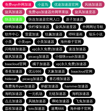
免费vqn外网加速
小蓝鸟
优途加速器官网
风驰加速器
旋风加速器
免费vps加速器外网苹果版
旋风加速度器
快连加速器
快连加速器官网入口
原子加速器
快鸭加速器
快柠檬加速器
旋风加速度器
外网网址导航
软件中心
雷霆加速
狂飙加速器
哔咔漫画
瑞乐小说
小美
小美vpn
小美加速器
海外梯子官网
闪电猫加速器
vp(永久免费)加速器
速连加速器
极风加速器
picacg加速器
小猫咪crash加速器
baacloud官网
橘子加速器
vp(永久免费)加速器
香蕉加速器
优云666
大象加速器
baacloud官网
hidecat
picacg加速器
番石榴加速器
免费海外pvn加速器
蚂蚁加速器
hammer加速器
海鸥加速器
一元机场
元链加速器
海鸥加速器
点点加速器
风驰加速器
啊哈加速器
飞兔加速器
荔枝加速器
toto加速器
速鹰666
海外梯子官网