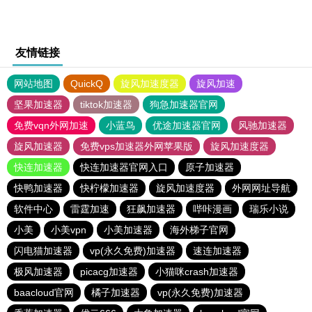
友情链接
网站地图
QuickQ
旋风加速度器
旋风加速
坚果加速器
tiktok加速器
狗急加速器官网
免费vqn外网加速
小蓝鸟
优途加速器官网
风驰加速器
旋风加速器
免费vps加速器外网苹果版
旋风加速度器
快连加速器
快连加速器官网入口
原子加速器
快鸭加速器
快柠檬加速器
旋风加速度器
外网网址导航
软件中心
雷霆加速
狂飙加速器
哔咔漫画
瑞乐小说
小美
小美vpn
小美加速器
海外梯子官网
闪电猫加速器
vp(永久免费)加速器
速连加速器
极风加速器
picacg加速器
小猫咪crash加速器
baacloud官网
橘子加速器
vp(永久免费)加速器