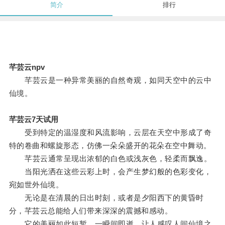
简介
排行
芊芸云npv
芊芸云是一种异常美丽的自然奇观，如同天空中的云中
仙境。
芊芸云7天试用
受到特定的温湿度和风流影响，云层在天空中形成了奇
特的卷曲和螺旋形态，仿佛一朵朵盛开的花朵在空中舞动。
芊芸云通常呈现出浓郁的白色或浅灰色，轻柔而飘逸。
当阳光洒在这些云彩上时，会产生梦幻般的色彩变化，
宛如世外仙境。
无论是在清晨的日出时刻，或者是夕阳西下的黄昏时
分，芊芸云总能给人们带来深深的震撼和感动。
它的美丽如此短暂，一瞬间即逝，让人感叹人间仙境之