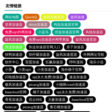
友情链接
网站地图
QuickQ
旋风加速度器
旋风加速
坚果加速器
tiktok加速器
狗急加速器官网
免费vqn外网加速
小蓝鸟
优途加速器官网
风驰加速器
旋风加速器
免费vps加速器外网苹果版
旋风加速度器
快连加速器
快连加速器官网入口
原子加速器
快鸭加速器
快柠檬加速器
旋风加速度器
外网网址导航
软件中心
雷霆加速
狂飙加速器
哔咔漫画
瑞乐小说
小美
小美vpn
小美加速器
海外梯子官网
闪电猫加速器
vp(永久免费)加速器
速连加速器
极风加速器
picacg加速器
小猫咪crash加速器
baacloud官网
橘子加速器
vp(永久免费)加速器
香蕉加速器
优云666
大象加速器
baacloud官网
hidecat
picacg加速器
番石榴加速器