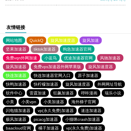
友情链接
网站地图
QuickQ
旋风加速度器
旋风加速
坚果加速器
tiktok加速器
狗急加速器官网
免费vqn外网加速
小蓝鸟
优途加速器官网
风驰加速器
旋风加速器
免费vps加速器外网苹果版
旋风加速度器
快连加速器
快连加速器官网入口
原子加速器
快鸭加速器
快柠檬加速器
旋风加速度器
外网网址导航
软件中心
雷霆加速
狂飙加速器
哔咔漫画
瑞乐小说
小美
小美vpn
小美加速器
海外梯子官网
闪电猫加速器
vp(永久免费)加速器
速连加速器
极风加速器
picacg加速器
小猫咪crash加速器
baacloud官网
橘子加速器
vp(永久免费)加速器