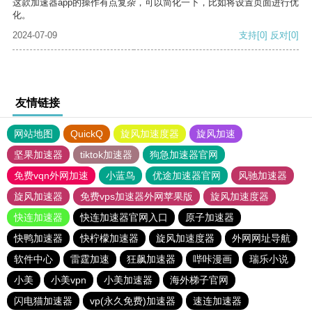
这款加速器app的操作有点复杂，可以简化一下，比如将设置页面进行优
化。
2024-07-09
支持
[0]
反对
[0]
友情链接
网站地图
QuickQ
旋风加速度器
旋风加速
坚果加速器
tiktok加速器
狗急加速器官网
免费vqn外网加速
小蓝鸟
优途加速器官网
风驰加速器
旋风加速器
免费vps加速器外网苹果版
旋风加速度器
快连加速器
快连加速器官网入口
原子加速器
快鸭加速器
快柠檬加速器
旋风加速度器
外网网址导航
软件中心
雷霆加速
狂飙加速器
哔咔漫画
瑞乐小说
小美
小美vpn
小美加速器
海外梯子官网
闪电猫加速器
vp(永久免费)加速器
速连加速器