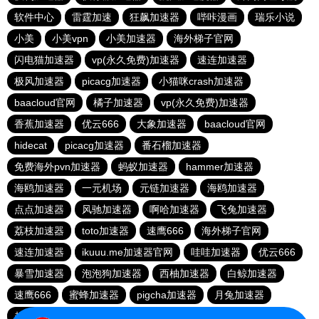
软件中心
雷霆加速
狂飙加速器
哔咔漫画
瑞乐小说
小美
小美vpn
小美加速器
海外梯子官网
闪电猫加速器
vp(永久免费)加速器
速连加速器
极风加速器
picacg加速器
小猫咪crash加速器
baacloud官网
橘子加速器
vp(永久免费)加速器
香蕉加速器
优云666
大象加速器
baacloud官网
hidecat
picacg加速器
番石榴加速器
免费海外pvn加速器
蚂蚁加速器
hammer加速器
海鸥加速器
一元机场
元链加速器
海鸥加速器
点点加速器
风驰加速器
啊哈加速器
飞兔加速器
荔枝加速器
toto加速器
速鹰666
海外梯子官网
速连加速器
ikuuu.me加速器官网
哇哇加速器
优云666
暴雪加速器
泡泡狗加速器
西柚加速器
白鲸加速器
速鹰666
蜜蜂加速器
pigcha加速器
月兔加速器
起飞加速器
红海pro官网
原子加速器
蚂蚁加速器