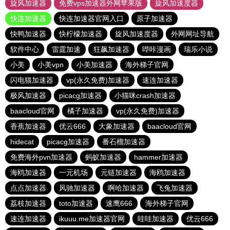
旋风加速器
免费vps加速器外网苹果版
旋风加速度器
快连加速器
快连加速器官网入口
原子加速器
快鸭加速器
快柠檬加速器
旋风加速度器
外网网址导航
软件中心
雷霆加速
狂飙加速器
哔咔漫画
瑞乐小说
小美
小美vpn
小美加速器
海外梯子官网
闪电猫加速器
vp(永久免费)加速器
速连加速器
极风加速器
picacg加速器
小猫咪crash加速器
baacloud官网
橘子加速器
vp(永久免费)加速器
香蕉加速器
优云666
大象加速器
baacloud官网
hidecat
picacg加速器
番石榴加速器
免费海外pvn加速器
蚂蚁加速器
hammer加速器
海鸥加速器
一元机场
元链加速器
海鸥加速器
点点加速器
风驰加速器
啊哈加速器
飞兔加速器
荔枝加速器
toto加速器
速鹰666
海外梯子官网
速连加速器
ikuuu.me加速器官网
哇哇加速器
优云666