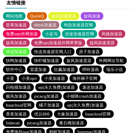
友情链接
网站地图
QuickQ
旋风加速度器
旋风加速
坚果加速器
tiktok加速器
狗急加速器官网
免费vqn外网加速
小蓝鸟
优途加速器官网
风驰加速器
旋风加速器
免费vps加速器外网苹果版
旋风加速度器
快连加速器
快连加速器官网入口
原子加速器
快鸭加速器
快柠檬加速器
旋风加速度器
外网网址导航
软件中心
雷霆加速
狂飙加速器
哔咔漫画
瑞乐小说
小美
小美vpn
小美加速器
海外梯子官网
闪电猫加速器
vp(永久免费)加速器
速连加速器
极风加速器
picacg加速器
小猫咪crash加速器
baacloud官网
橘子加速器
vp(永久免费)加速器
香蕉加速器
优云666
大象加速器
baacloud官网
hidecat
picacg加速器
番石榴加速器
免费海外pvn加速器
蚂蚁加速器
hammer加速器